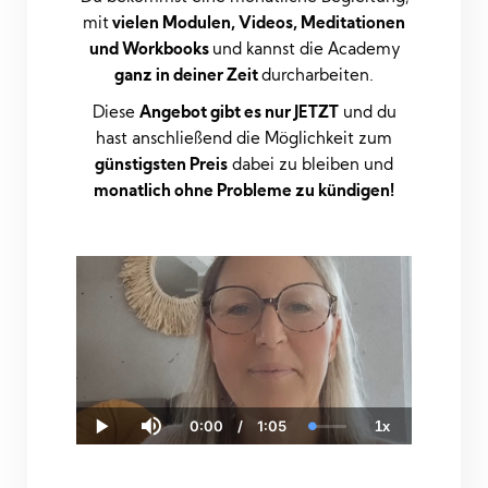
mit
vielen Modulen, Videos, Meditationen
und Workbooks
und kannst die Academy
ganz in deiner Zeit
durcharbeiten.
Diese
Angebot gibt es nur JETZT
und du
hast anschließend die Möglichkeit zum
günstigsten Preis
dabei zu bleiben und
monatlich ohne Probleme zu kündigen!
0:00
/
1:05
1x
Current
Duration
Loaded
:
Play
Mute
Playback
Fullscr
Time
0.00%
Rate